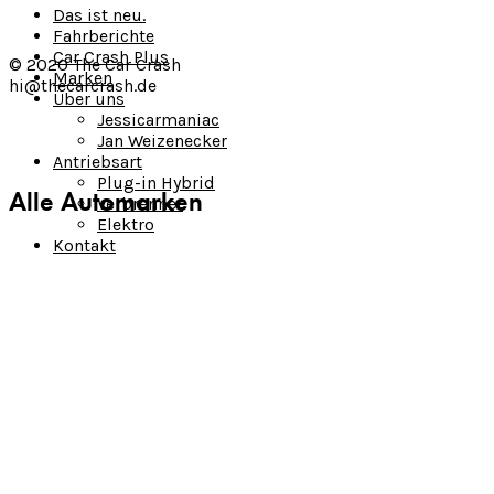
Das ist neu.
Fahrberichte
Car Crash Plus
© 2020 The Car Crash
Marken
hi@thecarcrash.de
Über uns
Jessicarmaniac
Jan Weizenecker
Antriebsart
Plug-in Hybrid
Alle Automarken
Verbrenner
Elektro
Kontakt