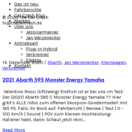
Das ist neu.
Fahrberichte
Car Crash Plus
© 2020 The Car Crash
Marken
hi@thecarcrash.de
Über uns
Jessicarmaniac
Jan Weizenecker
Antriebsart
Plug-in Hybrid
Verbrenner
Elektro
14. Dezember 2020 /
Abarth
,
Jan Weizenecker
,
Kleinwagen
,
Kontakt
Verbrenner
2021 Abarth 595 Monster Energy Yamaha
Valentino Rossi Giftzwerg! Endlich ist er bei uns im Test:
Der (2021) Abarth 595 C Monster Energy Yamaha ?? Hier
gibt’s ALLE Infos zum offenen Skorpion-Sondermodell mit
165 PS. Falls ihr Bock auf: Fahrbericht | Review | Test | 0 –
100 km/h | Sound | POV zum kleinen Hochleistung-
Italiener habt, dann: Schaut jetzt rein!…
Read More