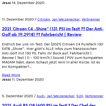
Jessi
14. Dezember 2020
11. Dezember 2020 /
Citroën
,
Jan Weizenecker
,
Verbrenner
2021 Citroen C4 „Shine“ (131 PS) im Test! ?‍? Der Anti-
Golf ab 19.291€! ?? Fahrbericht | Review
Endlich bei uns im Test: Der (2021) Citroën C4 PureTech 130
EAT8 „Shine“. Hier gibt’s ALLE Infos zum französischen
Anti-Golf mit 130 PS. Falls ihr Bock auf: Fahrbericht |
Review | Test | 0 – 100 km/h | Sound | POV zum kompakten
MAOAM habt, dann: Schaut jetzt rein! ‍In aller Kürze: Ist es
ein Kompakter?…
Read More
Jessi
11. Dezember 2020
5. Dezember 2020 /
Audi
,
Jan Weizenecker
,
SUV
,
Verbrenner
2021 Audi RS Q8 (600 PS) im Test! ? Der Chef der