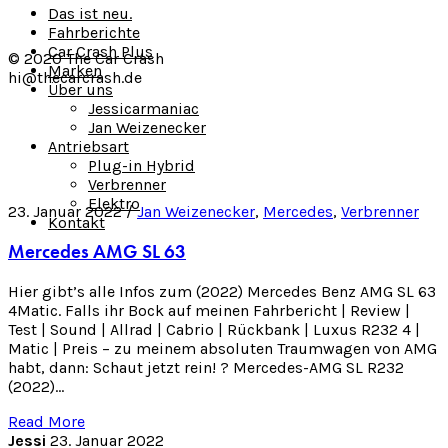
Das ist neu.
Fahrberichte
Car Crash Plus
© 2020 The Car Crash
Marken
hi@thecarcrash.de
Über uns
Jessicarmaniac
Jan Weizenecker
Antriebsart
Plug-in Hybrid
Verbrenner
Elektro
23. Januar 2022 /
Jan Weizenecker
,
Mercedes
,
Verbrenner
Kontakt
Mercedes AMG SL 63
Hier gibt’s alle Infos zum (2022) Mercedes Benz AMG SL 63
4Matic. Falls ihr Bock auf meinen Fahrbericht | Review |
Test | Sound | Allrad | Cabrio | Rückbank | Luxus R232 4 |
Matic | Preis – zu meinem absoluten Traumwagen von AMG
habt, dann: Schaut jetzt rein! ? Mercedes-AMG SL R232
(2022)…
Read More
Jessi
23. Januar 2022