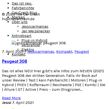
Das ist neu.
Fahrberichte
Car Crash Plus
© 2020 The Car Crash
Marken
hi@thecarcrash.de
Über uns
Jessicarmaniac
Jan Weizenecker
Antriebsart
Plug-in Hybrid
Verbrenner
Elektro
7. April 2021 /
Jessicarmaniac
,
Kompakt
,
Peugeot
Kontakt
Peugeot 308
Das ist alles NEU! Hier gibt’s alle Infos zum NEUEN (2021)
Peugeot 308 der dritten Generation. Falls ihr Bock auf
unser Review | Test | kein Fahrbericht | Motoren | Plug-in
Hybrid | PHEV | Kofferraum | Reichweite | PSE | Kombi | SW
| Allure | GT | Active | Preis – zum Olivgrünen…
Read More
Jessi
7. April 2021