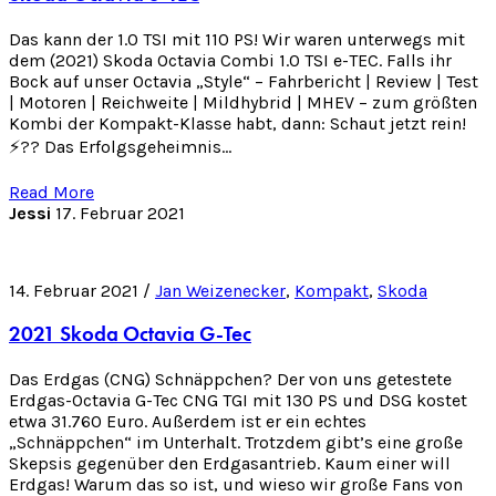
Das kann der 1.0 TSI mit 110 PS! Wir waren unterwegs mit
dem (2021) Skoda Octavia Combi 1.0 TSI e-TEC. Falls ihr
Bock auf unser Octavia „Style“ – Fahrbericht | Review | Test
| Motoren | Reichweite | Mildhybrid | MHEV – zum größten
Kombi der Kompakt-Klasse habt, dann: Schaut jetzt rein!
⚡️?? Das Erfolgsgeheimnis…
Read More
Jessi
17. Februar 2021
14. Februar 2021 /
Jan Weizenecker
,
Kompakt
,
Skoda
2021 Skoda Octavia G-Tec
Das Erdgas (CNG) Schnäppchen? Der von uns getestete
Erdgas-Octavia G-Tec CNG TGI mit 130 PS und DSG kostet
etwa 31.760 Euro. Außerdem ist er ein echtes
„Schnäppchen“ im Unterhalt. Trotzdem gibt’s eine große
Skepsis gegenüber den Erdgasantrieb. Kaum einer will
Erdgas! Warum das so ist, und wieso wir große Fans von