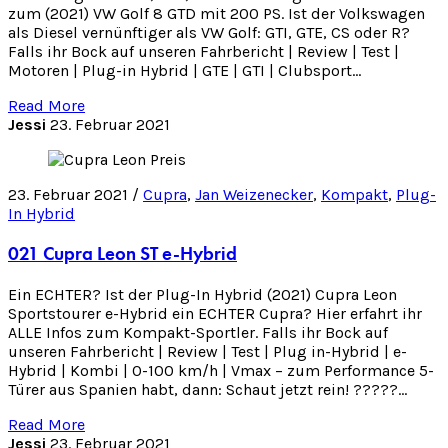
zum (2021) VW Golf 8 GTD mit 200 PS. Ist der Volkswagen
als Diesel vernünftiger als VW Golf: GTI, GTE, CS oder R?
Falls ihr Bock auf unseren Fahrbericht | Review | Test |
Motoren | Plug-in Hybrid | GTE | GTI | Clubsport…
Read More
Jessi
23. Februar 2021
23. Februar 2021 /
Cupra
,
Jan Weizenecker
,
Kompakt
,
Plug-
In Hybrid
021 Cupra Leon ST e-Hybrid
Ein ECHTER? Ist der Plug-In Hybrid (2021) Cupra Leon
Sportstourer e-Hybrid ein ECHTER Cupra? Hier erfahrt ihr
ALLE Infos zum Kompakt-Sportler. Falls ihr Bock auf
unseren Fahrbericht | Review | Test | Plug in-Hybrid | e-
Hybrid | Kombi | 0-100 km/h | Vmax – zum Performance 5-
Türer aus Spanien habt, dann: Schaut jetzt rein! ?????…
Read More
Jessi
23. Februar 2021