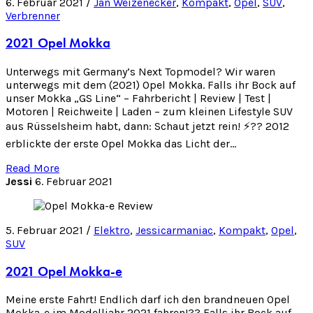
6. Februar 2021 /
Jan Weizenecker
,
Kompakt
,
Opel
,
SUV
,
Verbrenner
2021 Opel Mokka
Unterwegs mit Germany’s Next Topmodel? Wir waren
unterwegs mit dem (2021) Opel Mokka. Falls ihr Bock auf
unser Mokka „GS Line“ – Fahrbericht | Review | Test |
Motoren | Reichweite | Laden – zum kleinen Lifestyle SUV
aus Rüsselsheim habt, dann: Schaut jetzt rein! ⚡️?? 2012
erblickte der erste Opel Mokka das Licht der…
Read More
Jessi
6. Februar 2021
5. Februar 2021 /
Elektro
,
Jessicarmaniac
,
Kompakt
,
Opel
,
SUV
2021 Opel Mokka-e
Meine erste Fahrt! Endlich darf ich den brandneuen Opel
Mokka-e im Modelljahr 2021 fahren!?? Falls ihr Bock auf